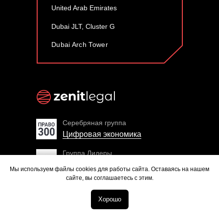
United Arab Emirates
Dubai JLT, Cluster G
Dubai Arch Tower
Серебряная группа
Цифровая экономика
Группа Лидеры
Сделки с
Мы используем файлы cookies для работы сайта. Оставаясь на нашем
криптовалютой
сайте, вы соглашаетесь с этим.
Вторая группа
«Цифровая экономика /
Хорошо
Напишите нам в Telegram
Fintech»